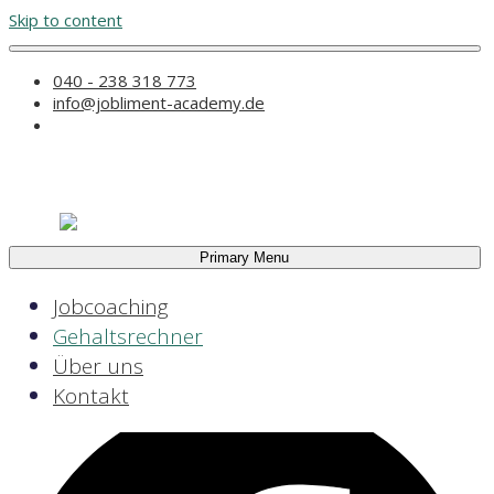
Skip to content
040 - 238 318 773
Jobcoaching
info@jobliment-academy.de
Gehaltsrechner
Über uns
Kontakt
Primary Menu
Jobcoaching
Gehaltsrechner
X
Tel.: +49 (0) 30 98 33 95 77
Über uns
Facebook
Kontakt