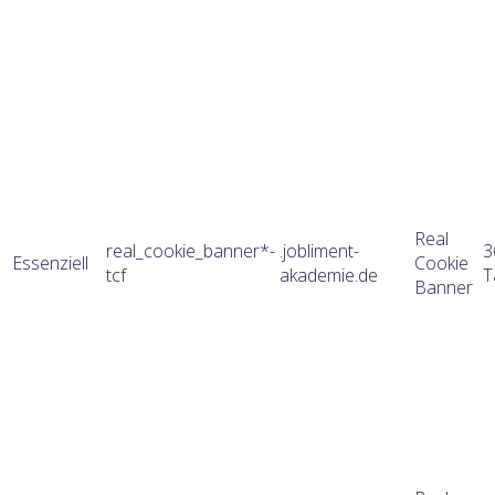
Real
real_cookie_banner*-
.jobliment-
3
Essenziell
Cookie
tcf
akademie.de
T
Banner