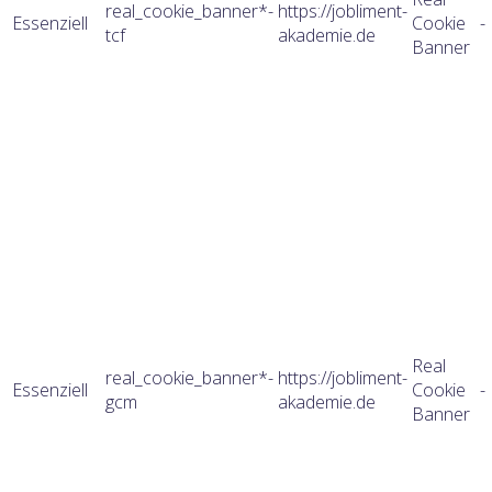
real_cookie_banner*-
https://jobliment-
Essenziell
Cookie
-
tcf
akademie.de
Banner
Real
real_cookie_banner*-
https://jobliment-
Essenziell
Cookie
-
gcm
akademie.de
Banner