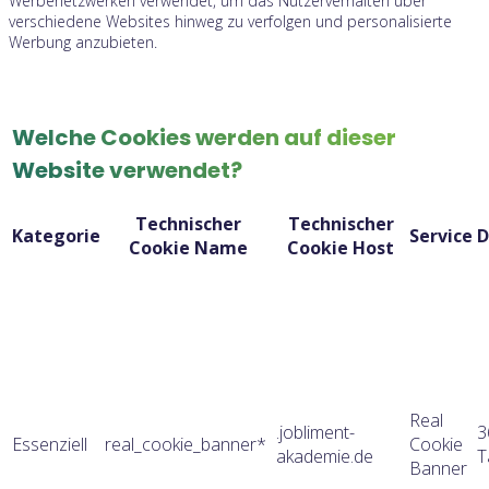
Werbenetzwerken verwendet, um das Nutzerverhalten über
verschiedene Websites hinweg zu verfolgen und personalisierte
Werbung anzubieten.
Welche Cookies werden auf dieser
Website verwendet?
Technischer
Technischer
Kategorie
Service
D
Cookie Name
Cookie Host
Real
.jobliment-
3
Essenziell
real_cookie_banner*
Cookie
akademie.de
T
Banner