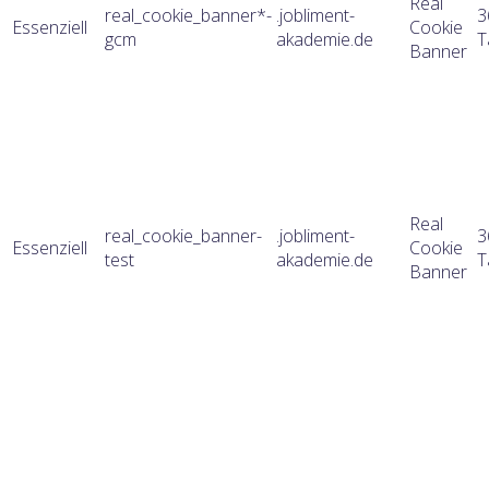
Real
real_cookie_banner*-
.jobliment-
3
Essenziell
Cookie
gcm
akademie.de
T
Banner
Real
real_cookie_banner-
.jobliment-
3
Essenziell
Cookie
test
akademie.de
T
Banner