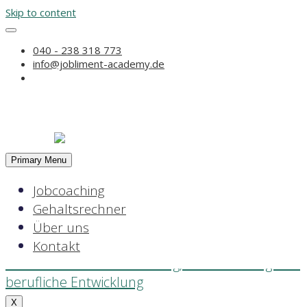
Skip to content
040 - 238 318 773
Cookie-Richtlinie
info@jobliment-academy.de
Jobcoaching
Primary Menu
Gehaltsrechner
Jobcoaching
Über uns
Gehaltsrechner
Kontakt
Über uns
Kontakt
X