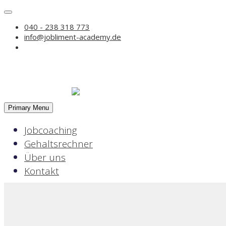
Skip
to
040 - 238 318 773
content
info@jobliment-academy.de
Primary Menu
Hier bah
Jobcoaching
Gehaltsrechner
Über uns
Kontakt