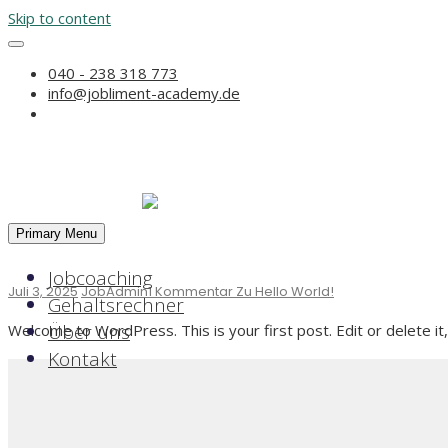
Skip to content
040 - 238 318 773
JobAdmin
info@jobliment-academy.de
Artikel von: JobAdmin
UNCATEGORIZED
Primary Menu
Hello world!
Jobcoaching
Juli 3, 2025
JobAdmin
1 Kommentar
Zu Hello World!
Gehaltsrechner
Über uns
Welcome to WordPress. This is your first post. Edit or delete it,
Kontakt